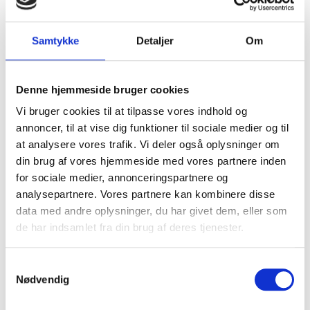
ovnen.
Samtykke
Detaljer
Om
Sommersalat:
100g af din fortrukne salatblanding fx rucola, spinat,
salatmix, feldsalat
Denne hjemmeside bruger cookies
100g jordbær
Vi bruger cookies til at tilpasse vores indhold og
annoncer, til at vise dig funktioner til sociale medier og til
200g tomater, gerne cherry
at analysere vores trafik. Vi deler også oplysninger om
100g edamame bønner
din brug af vores hjemmeside med vores partnere inden
Pynt af med en god feta og forårsløg
for sociale medier, annonceringspartnere og
Hvidvinseddike
analysepartnere. Vores partnere kan kombinere disse
data med andre oplysninger, du har givet dem, eller som
Salatblandingen skylles og snittes til mindre stykker, og
de har indsamlet fra din brug af deres tjenester.
lægges i bunden af et fladt fad. Cherrytomaterne skæres i
halve og fordeles ud over salaten. Edamamebønnerne
Samtykkevalg
optøs og over drysses over tomaterne. Jordbærrene
Nødvendig
skæres i kvarte og fordeles henover salaten. Smuldr noget
god feta henover og drys til sidst med tynde ringe forårsløg.