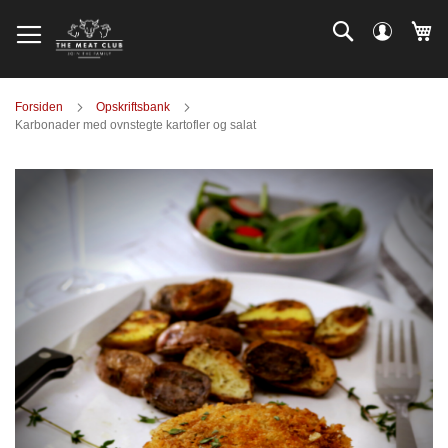
Skip
Log
Search
Mi
to
ind
Content
Forsiden
Opskriftsbank
Karbonader med ovnstegte kartofler og salat