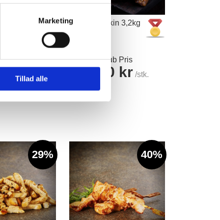
Marketing
eoverlår
Hel And Pekin 3,2kg
b Pris
0 kr
/stk.
TheMeatClub Pris
145,00 kr
/stk.
r
Tillad alle
Detailpris
299,00 kr
Læg i kurv
29%
40%