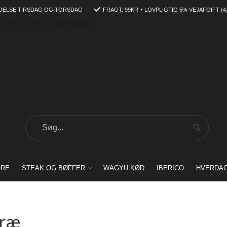
DELSE TIRSDAG OG TORSDAG
FRAGT: 99KR + LOVPLIGTIG 5% VEJAFGIFT (4
Search
Search
ORE
STEAK OG BØFFER
WAGYU KØD
IBERICO
HVERDA
kræ