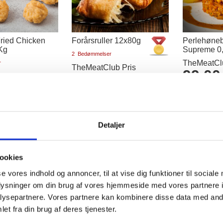
ried Chicken
Forårsruller 12x80g
Perlehøneb
Kg
Supreme 0,
2
Bedømmelser
TheMeatClu
r
TheMeatClub Pris
99,00
75,00 kr
ub Pris
/stk.
 kr
Detailpris
/stk.
Detailpris
140,00 k
125,00 kr
r
Læg i kurv
Læg i kurv
Detaljer
32%
ookies
se vores indhold og annoncer, til at vise dig funktioner til sociale
oplysninger om din brug af vores hjemmeside med vores partnere i
ysepartnere. Vores partnere kan kombinere disse data med andr
et fra din brug af deres tjenester.