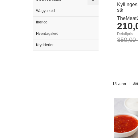
Kyllinges
stk
Wagyu kød
TheMeatC
Iberico
210,
Hverdagskød
Detailpris
350,00
Krydderier
Læg i ku
Sor
13
varer