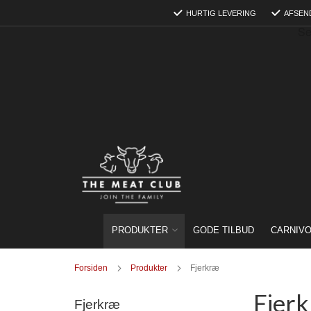
Skip
HURTIG LEVERING
AFSEN
to
Content
PRODUKTER
GODE TILBUD
CARNIV
Forsiden
Produkter
Fjerkræ
Fjer
Fjerkræ