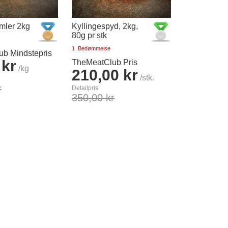
imler 2kg
Kyllingespyd, 2kg,
80g pr stk
1
Bedømmelse
b Mindstepris
 kr
TheMeatClub Pris
/kg
210,00 kr
/stk.
r
Detailpris
350,00 kr
Læg i kurv