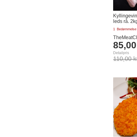
Kyllingevin
leds rå. 2k
1
Bedømmelse
TheMeatCl
85,00
Detailpris
110,00 k
Læg i kurv