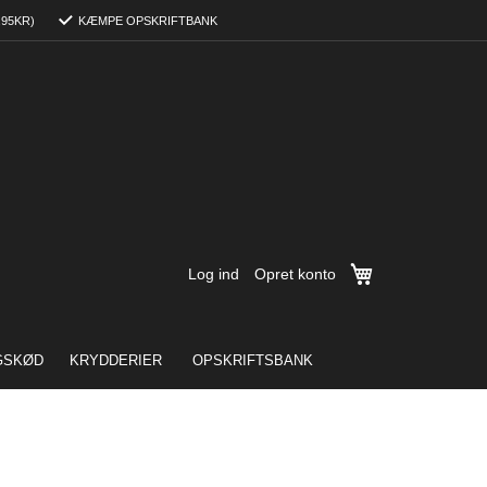
,95KR)
KÆMPE OPSKRIFTBANK
Min indkøbskurv
Log ind
Opret konto
GSKØD
KRYDDERIER
OPSKRIFTSBANK