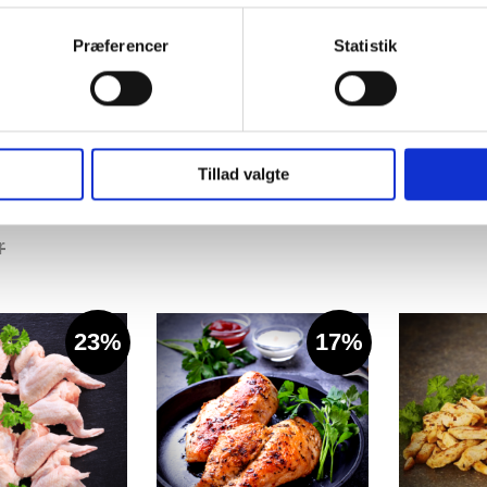
Præferencer
Statistik
Napoleon Fast Read
DK Kylling
nitzler
Stegetermometer
2.5kg frost
299,00 kr
TheMeatClu
/stk.
125,0
Ikke
Detailpris
på
ub Pris
145,00 k
Tillad valgte
lager
 kr
/stk.
Læg i kurv
r
23%
17%