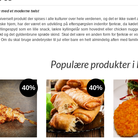
g med et moderne twist
niverselt produkt der spises i alle kulturer over hele verdenen, og det er ikke svært 
ske hjem, har der været en udvikling på efterspørgslen indenfor fjerkræ, da kødet
llingespyd som en lille snack, lækre kyllingelår som hovedret eller chicken nug
ød og det gyldenbrune sprøde skind. Skal det være en anden form for fjerkræ er vor
 Om du skal bruge andebryster til jul eller bare en helt almindelig aften med familie
Populære produkter i 
40%
40%