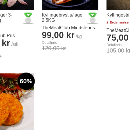
ger 3-
Kyllingebryst u/lage
Kyllingestr
g
2,5KG
2
Bedømmelser
TheMeatClub Mindstepris
TheMeatClu
99,00 kr
75,00
ub Pris
/kg
 kr
Detailpris
/stk.
Detailpris
120,00 kr
105,00 k
r
Læg i kurv
Ikke
på
lager
60%