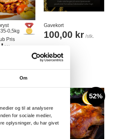
ryst
Gavekort
35-0,5kg
100,00 kr
/stk.
b Pris
 kr
Læg i kurv
/stk.
r
Om
14%
52%
 medier og til at analysere
nden for sociale medier,
e oplysninger, du har givet