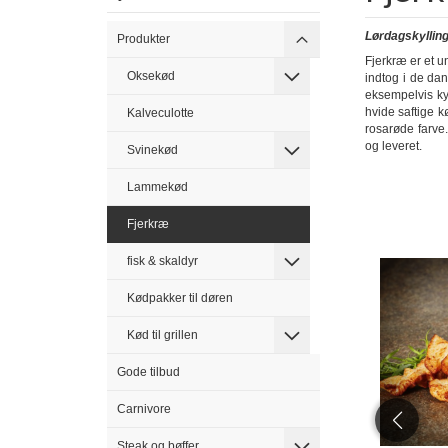
Lørdagskyllin
Produkter
Fjerkræ er et u
Oksekød
indtog i de dan
eksempelvis ky
hvide saftige k
Kalveculotte
rosarøde farve.
og leveret.
Svinekød
Lammekød
Fjerkræ
fisk & skaldyr
Kødpakker til døren
Kød til grillen
Gode tilbud
Carnivore
Steak og bøffer