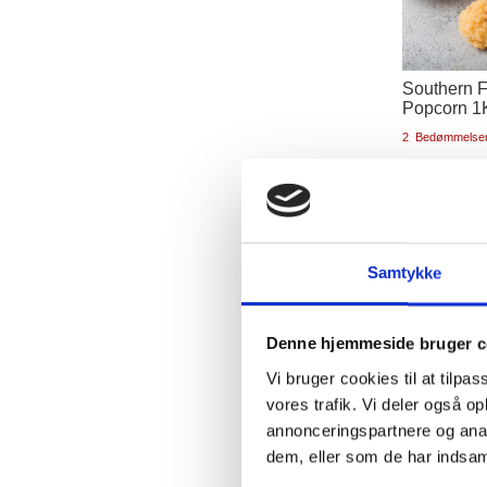
Southern F
Popcorn 1
2
Bedømmelse
TheMeatCl
65,00
Detailpris
100,00 k
Samtykke
Læg i kurv
Denne hjemmeside bruger c
Vi bruger cookies til at tilpas
vores trafik. Vi deler også 
annonceringspartnere og anal
dem, eller som de har indsaml