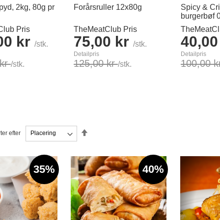
pyd, 2kg, 80g pr
Forårsruller 12x80g
Spicy & Cr
burgerbøf 
lub Pris
TheMeatClub Pris
TheMeatCl
00 kr
75,00 kr
40,00
/stk.
/stk.
Detailpris
Detailpris
 kr
125,00 kr
100,00 
/stk.
/stk.
rv
Læg i kurv
Læg i kurv
Faldende
ter efter
orden
35%
40%