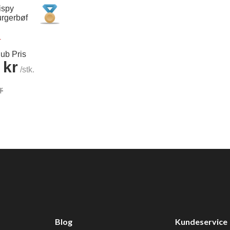
ispy
rgerbøf
r
ub Pris
 kr
/stk.
r
Blog
Kundeservice