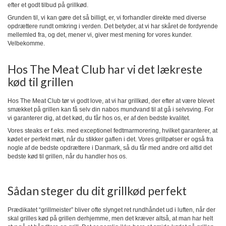
efter et godt tilbud på grillkød.
Grunden til, vi kan gøre det så billigt, er, vi forhandler direkte med diverse
opdrættere rundt omkring i verden. Det betyder, at vi har skåret de fordyrende
mellemled fra, og det, mener vi, giver mest mening for vores kunder.
Velbekomme.
Hos The Meat Club har vi det lækreste
kød til grillen
Hos The Meat Club tør vi godt love, at vi har grillkød, der efter at være blevet
smækket på grillen kan få selv din nabos mundvand til at gå i selvsving. For
vi garanterer dig, at det kød, du får hos os, er af den bedste kvalitet.
Vores steaks er f.eks. med exceptionel fedtmarmorering, hvilket garanterer, at
kødet er perfekt mørt, når du stikker gaflen i det. Vores grillpølser er også fra
nogle af de bedste opdrættere i Danmark, så du får med andre ord altid det
bedste kød til grillen, når du handler hos os.
Sådan steger du dit grillkød perfekt
Prædikatet “grillmeister” bliver ofte slynget ret rundhåndet ud i luften, når der
skal grilles kød på grillen derhjemme, men det kræver altså, at man har helt