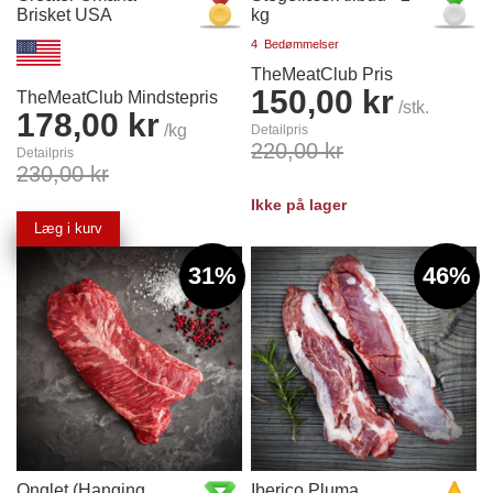
Brisket USA
kg
4
Bedømmelser
TheMeatClub Pris
150,00 kr
TheMeatClub Mindstepris
/stk.
178,00 kr
/kg
Detailpris
220,00 kr
Detailpris
230,00 kr
Ikke på lager
Læg i kurv
31%
46%
Onglet (Hanging
Iberico Pluma