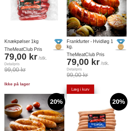
Knækpølser 1kg
Frankfurter - Hvidløg 1
kg.
TheMeatClub Pris
79,00 kr
TheMeatClub Pris
/stk.
79,00 kr
/stk.
Detailpris
99,00 kr
Detailpris
99,00 kr
Ikke på lager
Læg i kurv
20%
20%