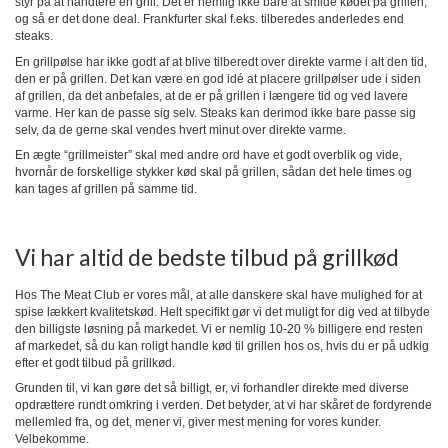
styr på at håndtere en grill. Det er nemlig ikke bare at smide kødet på grillen,
og så er det done deal. Frankfurter skal f.eks. tilberedes anderledes end
steaks.
En grillpølse har ikke godt af at blive tilberedt over direkte varme i alt den tid,
den er på grillen. Det kan være en god idé at placere grillpølser ude i siden
af grillen, da det anbefales, at de er på grillen i længere tid og ved lavere
varme. Her kan de passe sig selv. Steaks kan derimod ikke bare passe sig
selv, da de gerne skal vendes hvert minut over direkte varme.
En ægte “grillmeister” skal med andre ord have et godt overblik og vide,
hvornår de forskellige stykker kød skal på grillen, sådan det hele times og
kan tages af grillen på samme tid.
Vi har altid de bedste tilbud på grillkød
Hos The Meat Club er vores mål, at alle danskere skal have mulighed for at
spise lækkert kvalitetskød. Helt specifikt gør vi det muligt for dig ved at tilbyde
den billigste løsning på markedet. Vi er nemlig 10-20 % billigere end resten
af markedet, så du kan roligt handle kød til grillen hos os, hvis du er på udkig
efter et godt tilbud på grillkød.
Grunden til, vi kan gøre det så billigt, er, vi forhandler direkte med diverse
opdrættere rundt omkring i verden. Det betyder, at vi har skåret de fordyrende
mellemled fra, og det, mener vi, giver mest mening for vores kunder.
Velbekomme.