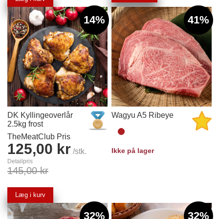
14%
41%
DK Kyllingeoverlår
Wagyu A5 Ribeye
2.5kg frost
TheMeatClub Pris
125,00 kr
Ikke på lager
/stk.
Detailpris
145,00 kr
Læg i kurv
32%
32%