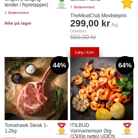
tender / Nyretapper)
7
Bedømmelser
2
Bedømmelser
TheMeatClub Mindstepris
299,00 kr
Ikke på lager
/kg
Detailpris
550,00 kr
Læg i kurv
44%
64%
Tomahawk Steak 1-
!TILBUD
1,2kg
Vannameirejer 2kg
(1500g netto) UDEN