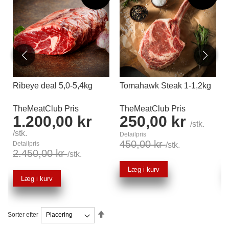
Ribeye deal 5,0-5,4kg
Tomahawk Steak 1-1,2kg
TheMeatClub Pris
TheMeatClub Pris
1.200,00 kr
250,00 kr
/stk.
/stk.
Detailpris
450,00 kr
Detailpris
/stk.
2.450,00 kr
/stk.
Læg i kurv
Læg i kurv
Faldende
Sorter efter
orden