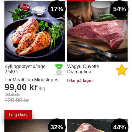
17%
54%
Kyllingebryst u/lage
Wagyu Cuvette
2,5KG
Diamantina
TheMeatClub Mindstepris
Ikke på lager
99,00 kr
/kg
Detailpris
120,00 kr
Læg i kurv
32%
44%