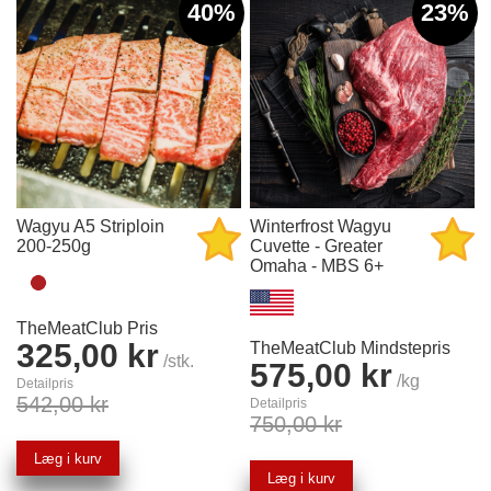
40%
23%
Wagyu A5 Striploin
Winterfrost Wagyu
200-250g
Cuvette - Greater
Omaha - MBS 6+
TheMeatClub Pris
325,00 kr
TheMeatClub Mindstepris
/stk.
575,00 kr
/kg
Detailpris
542,00 kr
Detailpris
750,00 kr
Læg i kurv
Læg i kurv