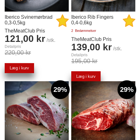
Iberico Svinemørbrad
Iberico Rib Fingers
0,3-0,5kg
0,4-0,6kg
TheMeatClub Pris
2
Bedømmelser
121,00 kr
TheMeatClub Pris
/stk.
139,00 kr
Detailpris
/stk.
220,00 kr
Detailpris
195,00 kr
Læg i kurv
Læg i kurv
29%
29%