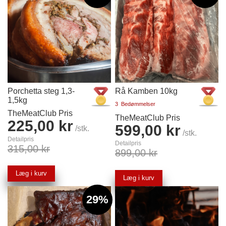
Porchetta steg 1,3-
Rå Kamben 10kg
1,5kg
3
Bedømmelser
TheMeatClub Pris
TheMeatClub Pris
225,00 kr
599,00 kr
/stk.
/stk.
Detailpris
Detailpris
315,00 kr
899,00 kr
Læg i kurv
Læg i kurv
29%