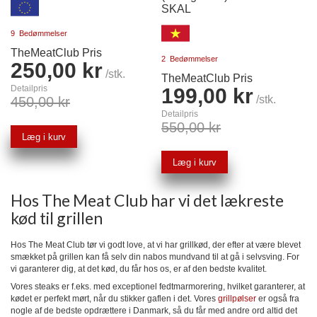
SKAL
9
Bedømmelser
TheMeatClub Pris
2
Bedømmelser
250,00 kr
/stk.
TheMeatClub Pris
Detailpris
199,00 kr
/stk.
450,00 kr
Detailpris
550,00 kr
Læg i kurv
Læg i kurv
Hos The Meat Club har vi det lækreste
kød til grillen
Hos The Meat Club tør vi godt love, at vi har grillkød, der efter at være blevet
smækket på grillen kan få selv din nabos mundvand til at gå i selvsving. For
vi garanterer dig, at det kød, du får hos os, er af den bedste kvalitet.
Vores steaks er f.eks. med exceptionel fedtmarmorering, hvilket garanterer, at
kødet er perfekt mørt, når du stikker gaflen i det. Vores
grillpølser
er også fra
nogle af de bedste opdrættere i Danmark, så du får med andre ord altid det