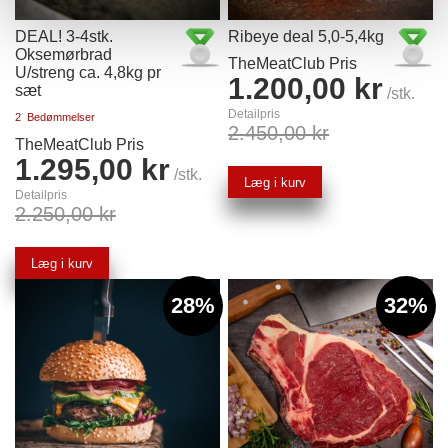
DEAL! 3-4stk.
Ribeye deal 5,0-5,4kg
Oksemørbrad
TheMeatClub Pris
U/streng ca. 4,8kg pr
1.200,00 kr
sæt
/stk.
Detailpris
2
Bedømmelser
2.450,00 kr
TheMeatClub Pris
1.295,00 kr
/stk.
Læg i kurv
Detailpris
2.250,00 kr
Læg i kurv
28%
32%