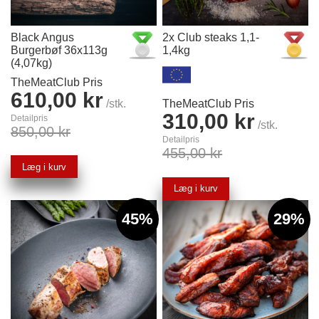
Black Angus
2x Club steaks 1,1-
Burgerbøf 36x113g
1,4kg
(4,07kg)
TheMeatClub Pris
610,00 kr
/stk.
TheMeatClub Pris
310,00 kr
Detailpris
/stk.
850,00 kr
Detailpris
455,00 kr
Læg i kurv
Læg i kurv
45%
29%