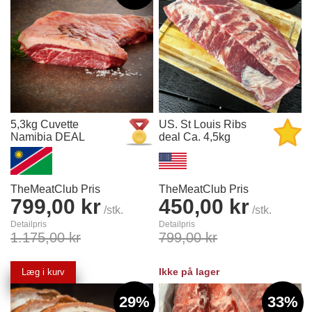
5,3kg Cuvette
US. St Louis Ribs
Namibia DEAL
deal Ca. 4,5kg
TheMeatClub Pris
TheMeatClub Pris
799,00 kr
450,00 kr
/stk.
/stk.
Detailpris
Detailpris
1.175,00 kr
799,00 kr
Ikke på lager
Læg i kurv
29%
33%