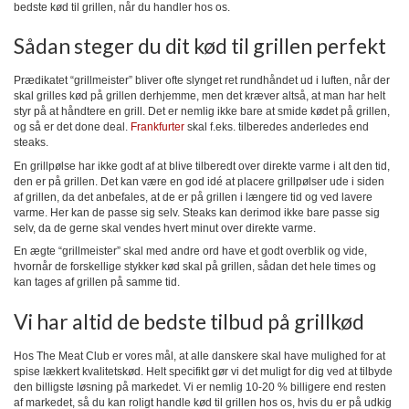
bedste kød til grillen, når du handler hos os.
Sådan steger du dit kød til grillen perfekt
Prædikatet “grillmeister” bliver ofte slynget ret rundhåndet ud i luften, når der
skal grilles kød på grillen derhjemme, men det kræver altså, at man har helt
styr på at håndtere en grill. Det er nemlig ikke bare at smide kødet på grillen,
og så er det done deal.
Frankfurter
skal f.eks. tilberedes anderledes end
steaks.
En grillpølse har ikke godt af at blive tilberedt over direkte varme i alt den tid,
den er på grillen. Det kan være en god idé at placere grillpølser ude i siden
af grillen, da det anbefales, at de er på grillen i længere tid og ved lavere
varme. Her kan de passe sig selv. Steaks kan derimod ikke bare passe sig
selv, da de gerne skal vendes hvert minut over direkte varme.
En ægte “grillmeister” skal med andre ord have et godt overblik og vide,
hvornår de forskellige stykker kød skal på grillen, sådan det hele times og
kan tages af grillen på samme tid.
Vi har altid de bedste tilbud på grillkød
Hos The Meat Club er vores mål, at alle danskere skal have mulighed for at
spise lækkert kvalitetskød. Helt specifikt gør vi det muligt for dig ved at tilbyde
den billigste løsning på markedet. Vi er nemlig 10-20 % billigere end resten
af markedet, så du kan roligt handle kød til grillen hos os, hvis du er på udkig