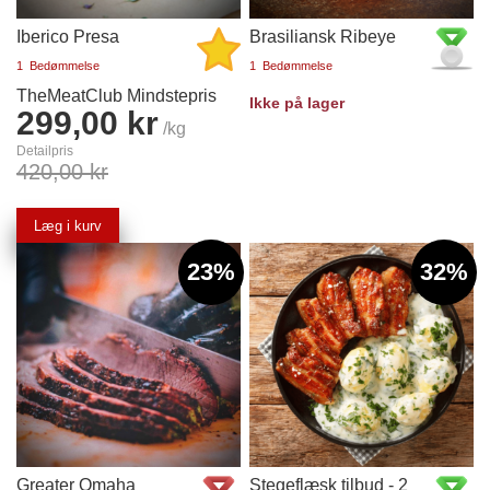
Iberico Presa
Brasiliansk Ribeye
1
Bedømmelse
1
Bedømmelse
TheMeatClub Mindstepris
Ikke på lager
299,00 kr
/kg
Detailpris
420,00 kr
Læg i kurv
23%
32%
Greater Omaha
Stegeflæsk tilbud - 2