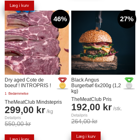
Læg i kurv
46%
27%
Dry aged Cote de
Black Angus
boeuf ! INTROPRIS !
Burgerbøf 6x200g (1,2
kg)
1
Bedømmelse
TheMeatClub Pris
TheMeatClub Mindstepris
192,00 kr
299,00 kr
/stk.
/kg
Detailpris
Detailpris
264,00 kr
550,00 kr
Læg i kurv
Læg i kurv