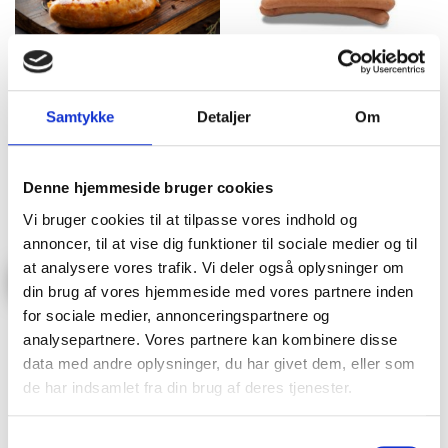
Frankfurter - Ost 1 kg
Store Grillpølser 800
gram fra Hvidebæk
Samtykke
Detaljer
Om
1
Bedømmelse
Bedømmelse:
1
Bedømmelse
TheMeatClub Pris
100%
79,00 kr
TheMeatClub Pris
/stk.
79,00 kr
Denne hjemmeside bruger cookies
/stk.
Detailpris
99,00 kr
Detailpris
Vi bruger cookies til at tilpasse vores indhold og
99,00 kr
annoncer, til at vise dig funktioner til sociale medier og til
at analysere vores trafik. Vi deler også oplysninger om
Læg i kurv
Læg i kurv
din brug af vores hjemmeside med vores partnere inden
for sociale medier, annonceringspartnere og
20%
20%
analysepartnere. Vores partnere kan kombinere disse
data med andre oplysninger, du har givet dem, eller som
de har indsamlet fra din brug af deres tjenester.
Samtykkevalg