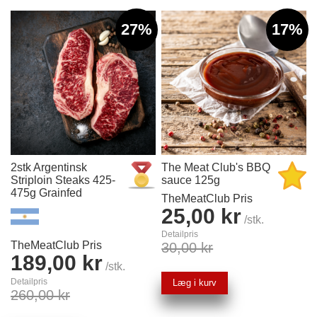
27%
17%
2stk Argentinsk
The Meat Club's BBQ
Striploin Steaks 425-
sauce 125g
475g Grainfed
TheMeatClub Pris
25,00 kr
/stk.
Detailpris
TheMeatClub Pris
30,00 kr
189,00 kr
/stk.
Detailpris
Læg i kurv
260,00 kr