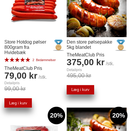
Store Hotdog pølser
Den store pølsepakke
800gram fra
5kg blandet
Hvidebæk
TheMeatClub Pris
Bedømmelse:
375,00 kr
2
Bedømmelser
/stk.
100%
TheMeatClub Pris
Detailpris
79,00 kr
495,00 kr
/stk.
Detailpris
99,00 kr
Læg i kurv
Læg i kurv
20%
20%