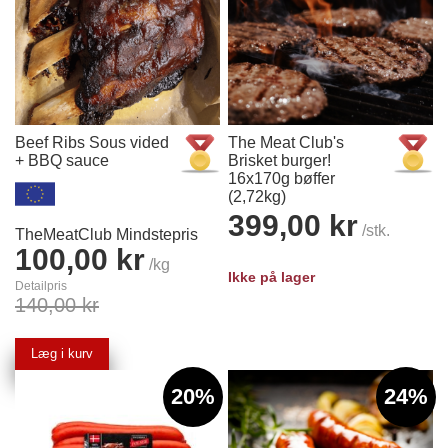
Beef Ribs Sous vided
The Meat Club's
+ BBQ sauce
Brisket burger!
16x170g bøffer
(2,72kg)
399,00 kr
/stk.
TheMeatClub Mindstepris
100,00 kr
/kg
Ikke på lager
Detailpris
140,00 kr
Læg i kurv
20%
24%