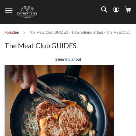
Skip
Log
Search
Mi
to
ind
Content
Forsiden
The Meat Club GUIDES - Tilberedning af kød - The Meat Club
The Meat Club GUIDES
Stegning af bøf