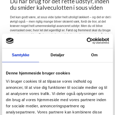
Du har brug for det rette udstyr, inden
du smider kalveculotten i sous viden
Det kan godt være, at sous vide lyder helt utroligt lækkert – og det er det i
øvrigt også – men rigtig mange bliver skræmt væk, fordi de tror, at det
kræver noget helt umenneskeligt avanceret udstyr. Men du vil blive
overrasket over, hvor let det egentligt er. Først og fremmest skal du bruge
en vakuummaskine. Det er nok denne del, der er den sværeste, når det
kommer til stykket.
Med en vakuummaskine omslutter du kødet helt tæt – på den måde får
kalveculotten stadig en sprød kant i sous viden, og kødet holder på sin
saft, uden der trænger vand ind til selve kødet.
Samtykke
Detaljer
Om
Når det kommer til din sous vide, kan du vælge mellem to løsninger. Du
skal huske på, at en sous vide blot er et redskab, der sørger for, at dit kød
bliver udsat for samme temperatur over en længere periode. Mange tror,
Denne hjemmeside bruger cookies
at man skal have et sous vide-kar. Hvis du ikke har plads til karret, kan
du dog også få en sous vide-stav. Staven sørger for at holde
Vi bruger cookies til at tilpasse vores indhold og
temperaturen konstant i en ganske almindelig gryde, når du sænker den
annoncer, til at vise dig funktioner til sociale medier og til
ned i vandet.
at analysere vores trafik. Vi deler også oplysninger om
din brug af vores hjemmeside med vores partnere inden
for sociale medier, annonceringspartnere og
analysepartnere. Vores partnere kan kombinere disse