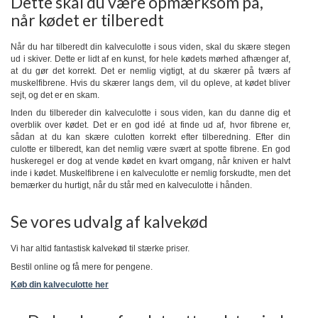
Dette skal du være opmærksom på,
når kødet er tilberedt
Når du har tilberedt din kalveculotte i sous viden, skal du skære stegen
ud i skiver. Dette er lidt af en kunst, for hele kødets mørhed afhænger af,
at du gør det korrekt. Det er nemlig vigtigt, at du skærer på tværs af
muskelfibrene. Hvis du skærer langs dem, vil du opleve, at kødet bliver
sejt, og det er en skam.
Inden du tilbereder din kalveculotte i sous viden, kan du danne dig et
overblik over kødet. Det er en god idé at finde ud af, hvor fibrene er,
sådan at du kan skære culotten korrekt efter tilberedning. Efter din
culotte er tilberedt, kan det nemlig være svært at spotte fibrene. En god
huskeregel er dog at vende kødet en kvart omgang, når kniven er halvt
inde i kødet. Muskelfibrene i en kalveculotte er nemlig forskudte, men det
bemærker du hurtigt, når du står med en kalveculotte i hånden.
Se vores udvalg af kalvekød
Vi har altid fantastisk kalvekød til stærke priser.
Bestil online og få mere for pengene.
Køb din kalveculotte her