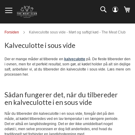
Skip
Log
Search
Mi
to
ind
Content
Forsiden
Kalveculotte sous vide - Mørt og saftigt kød - The Meat Club
Kalveculotte i sous vide
Der er mange måder at tilberede en
kalveculotte
på. De fleste tilbereder den
i ovnen, men for et perfekt resultat, som gør, at kødet holder på alt sin dejlige
saft, anbefaler vi, at du tilbereder din kalveculotte i sous vide. Læs mere om
processen her.
Sådan fungerer det, når du tilbereder
en kalveculotte i en sous vide
Når du tilbereder din kalveculotte i en sous vide, foregår det på den
måde, at kødet tilberedes ved en lav temperatur i en længere periode.
Det er altså en langtidsstegning. Det er der ikke umiddelbart noget
odiøst i, men selve processen er dog lidt anderledes, end hvad du
traditionelt set forbinder en langtidsstegning med.