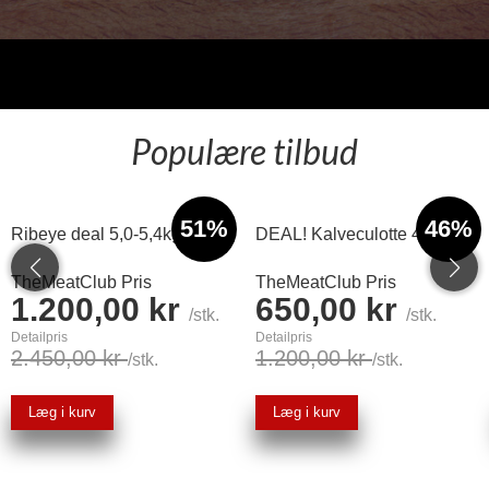
Populære tilbud
51%
46%
Ribeye deal 5,0-5,4kg
DEAL! Kalveculotte 4kg
TheMeatClub Pris
TheMeatClub Pris
1.200,00 kr
650,00 kr
/stk.
/stk.
Detailpris
Detailpris
2.450,00 kr
1.200,00 kr
/stk.
/stk.
Læg i kurv
Læg i kurv