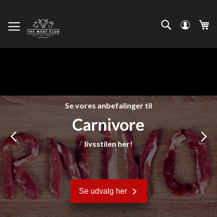
Skip
to
Log
Search
Mi
Content
ind
Se vores anbefalinger til
Carnivore
livsstilen her!
Se udvalg her