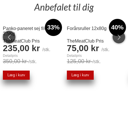
Anbefalet til dig
33%
40%
Panko-paneret sej filet
Forårsruller 12x80g
2,5Kg
TheMeatClub Pris
TheMeatClub Pris
235,00 kr
75,00 kr
/stk.
/stk.
Detailpris
Detailpris
350,00 kr
125,00 kr
/stk.
/stk.
Læg i kurv
Læg i kurv