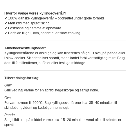
Hvorfor vælge vores kyllingeoverlår?
✔ 100% danske kyllingeoverlår – opdrættet under gode forhold
✔ Mørt kød med sprødt skind
✔ Løsfrosne og nemme at opbevare
✔ Perfekte til grill, ovn, pande eller slow-cooking
Anvendelsesmuligheder:
Kyllingeoverlårene er alsidige og kan tilberedes på grill, i ovn, på pande eller
i slow-cooker. Skindet bliver sprødt, mens kødet forbliver saftigt og mørt. Brug
dem til familieaftener, buffeter eller festlige middage.
Tilberedningsforslag:
Grill:
Grill ved høj varme for en sprød stegeskorpe og saftigt indre.
Ovn:
Forvarm ovnen til 200°C. Bag kyllingeoverlårene i ca. 35–40 minutter, til
skindet er gyldent og kødet gennemstegt.
Pande:
Steg i lidt olie på middel varme i ca. 15–20 minutter, vend ofte, til skindet er
sprødt.