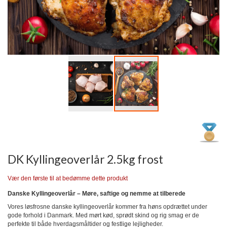
Gå
til
starten
af
billedgalleriet
DK Kyllingeoverlår 2.5kg frost
Vær den første til at bedømme dette produkt
Danske Kyllingeoverlår – Møre, saftige og nemme at tilberede
Vores løsfrosne danske kyllingeoverlår kommer fra høns opdrættet under
gode forhold i Danmark. Med mørt kød, sprødt skind og rig smag er de
perfekte til både hverdagsmåltider og festlige lejligheder.