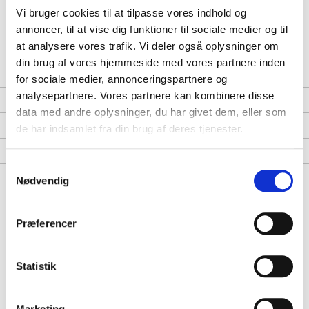
Udskæring: Overlår
Vi bruger cookies til at tilpasse vores indhold og
Oprindelse: Danmark
annoncer, til at vise dig funktioner til sociale medier og til
Leveres som: Frostvare
at analysere vores trafik. Vi deler også oplysninger om
Holdbarhed: Minimum 3 måneder.
din brug af vores hjemmeside med vores partnere inden
for sociale medier, annonceringspartnere og
analysepartnere. Vores partnere kan kombinere disse
Bedømmelser
data med andre oplysninger, du har givet dem, eller som
Opskrifter
de har indsamlet fra din brug af deres tjenester.
Fragt & Levering
Samtykkevalg
Nødvendig
Alternativer
Præferencer
Statistik
18%
23%
Kyllingebryst u/lage 2,5KG
Kyllingevinger 3-leds rå.
2kg
TheMeatClub Pris
TheMeatClub Pris
Marketing