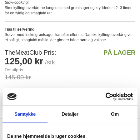
Slow-cooking:
Simr kyllingeoverlårene langsomt med grøntsager og krydderier i 2–3 timer
for en fyldig og smagfuld ret.
Tips til servering:
Server med friske grøntsager, kartofler eller ris. Danske kyllingeoverlår giver
et saftigt, smagfuldt måltid, der glæder både børn og voksne.
TheMeatClub Pris
PÅ LAGER
125,00 kr
/stk.
Detailpris
145,00 kr
Læg i kurv
Antal
Samtykke
Detaljer
Om
Varedeklaration
Dyr : Kylling
Denne hjemmeside bruger cookies