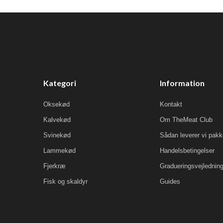
Kategori
Information
Oksekød
Kontakt
Kalvekød
Om TheMeat Club
Svinekød
Sådan leverer vi pak
Lammekød
Handelsbetingelser
Fjerkræ
Gradueringsvejlednin
Fisk og skaldyr
Guides