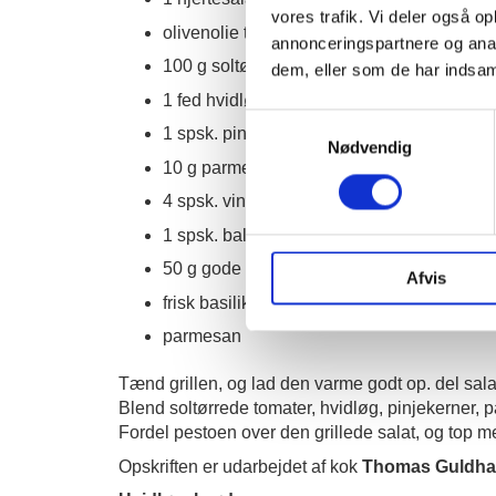
vores trafik. Vi deler også 
olivenolie til pensling
annonceringspartnere og anal
100 g soltørrede tomater
dem, eller som de har indsaml
1 fed hvidløg
Samtykkevalg
1 spsk. pinjekerner
Nødvendig
10 g parmesan
4 spsk. vindruekerneolie
1 spsk. balsamicoeddike
50 g gode oliven uden sten
Afvis
frisk basilikum
parmesan
Tænd grillen, og lad den varme godt op. del salate
Blend soltørrede tomater, hvidløg, pinjekerner, p
Fordel pestoen over den grillede salat, og top m
Opskriften er udarbejdet af kok
Thomas Guldh