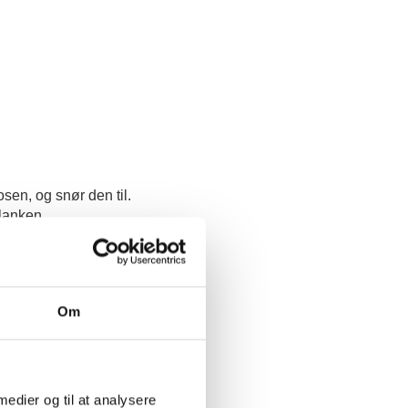
sen, og snør den til.
flanken.
 have den gennemstegt.
Om
 medier og til at analysere