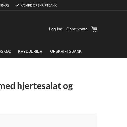
,95KR)
KÆMPE OPSKRIFTBANK
Min indkøbskurv
Log ind
Opret konto
GSKØD
KRYDDERIER
OPSKRIFTSBANK
med hjertesalat og