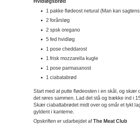
Hvidløgsbrød
1 pakke flødeost netural (Man kan sagte
2 forårsløg
2 spsk oregano
5 fed hvidløg
1 pose cheddarost
1 frisk mozzarella kugle
1 pose parmasanost
1 ciabatabrød
Start med at putte flødeosten i en skål, og skær de
det røres sammen. Lad det stå og trække ind i 1
Skær ciabattabrødet midt over og smår et tykt la
gyldent i kanterne.
Opskriften er udarbejdet af
The Meat Club