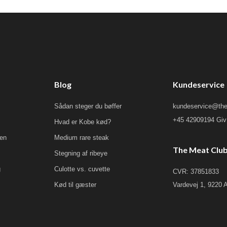
Blog
Kundeservice
Sådan steger du bøffer
kundeservice@the
+45 42909194 Giv 
Hvad er Kobe kød?
ken
Medium rare steak
The Meat Clu
Stegning af ribeye
g
Culotte vs. cuvette
CVR: 37851833
Kød til gæster
Vardevej 1, 9220 