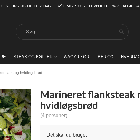
DELSE TIRSDAG OG TORSDAG
FRAGT: 99KR + LOVPLIGTIG 5% VEJAFGIFT (4
Search
Search
ORE
STEAK OG BØFFER
WAGYU KØD
IBERICO
HVERDA
ertesalat og hvidløgsbrød
Marineret flanksteak 
hvidløgsbrød
(4 personer)
Det skal du bruge: