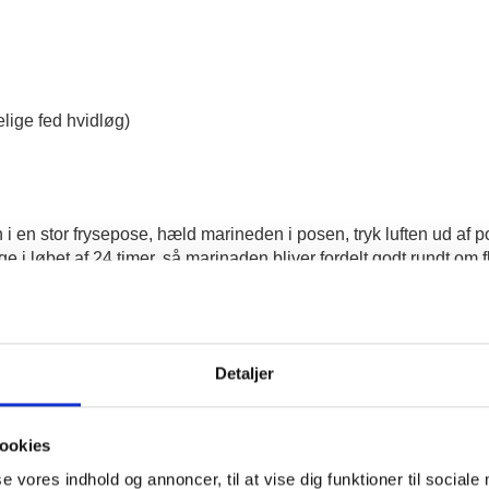
elige fed hvidløg)
en stor frysepose, hæld marineden i posen, tryk luften ud af po
ge i løbet af 24 timer, så marinaden bliver fordelt godt rundt om 
arme i ca. 5 minutter på hver side, eller lidt længere hvis du vil
d grøn salat, hvidløgsbrød
Detaljer
ookies
n
se vores indhold og annoncer, til at vise dig funktioner til sociale