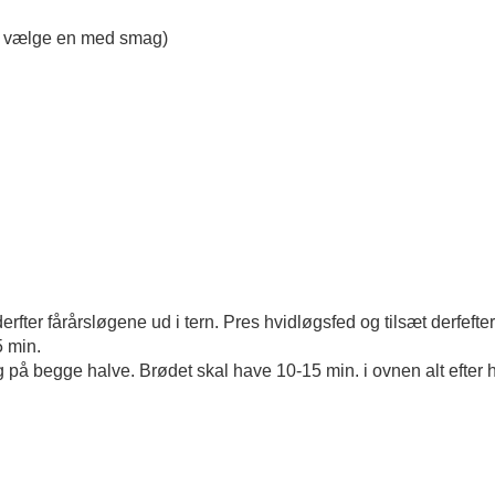
ns vælge en med smag)
rfter fårårsløgene ud i tern. Pres hvidløgsfed og tilsæt derfefter 
5 min.
g på begge halve. Brødet skal have 10-15 min. i ovnen alt efter h