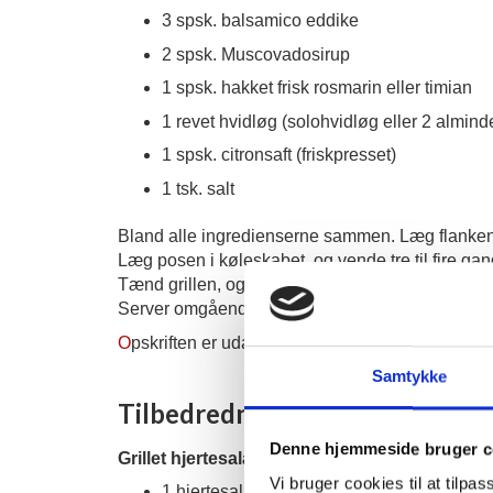
3 spsk. balsamico eddike
2 spsk. Muscovadosirup
1 spsk. hakket frisk rosmarin eller timian
1 revet hvidløg (solohvidløg eller 2 almind
1 spsk. citronsaft (friskpresset)
1 tsk. salt
Bland alle ingredienserne sammen. Læg flanken i 
Læg posen i køleskabet, og vende tre til fire gan
Tænd grillen, og grill flanken over direkte, høj v
Server omgående, skåret på tværs af fibrene, me
O
pskriften er udarbejdet af
Grilltips.dk
Samtykke
Tilbedredning af tilbehør
Denne hjemmeside bruger c
Grillet hjertesalat med rød pesto og parmasa
Vi bruger cookies til at tilpas
1 hjertesalat