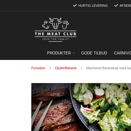
Skip
HURTIG LEVERING
AFSEN
to
Content
PRODUKTER
GODE TILBUD
CARNIV
Forsiden
Opskriftsbank
Marineret flanksteak med hj