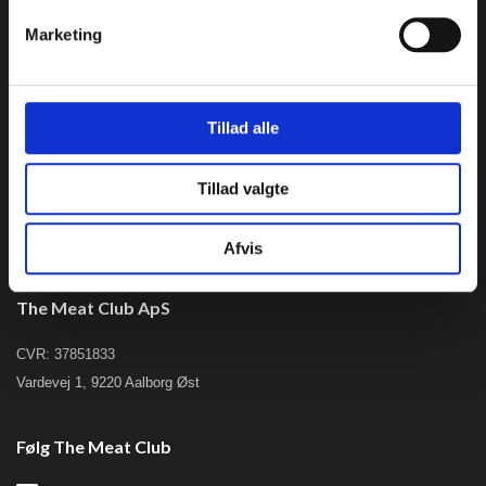
Medium rare steak
Marketing
Stegning af ribeye
Culotte vs. cuvette
Kød til gæster
Tillad alle
Kundeservice
Tillad valgte
kundeservice@themeatclub.dk
+45 42909194 Giv os et kald
Afvis
The Meat Club ApS
CVR: 37851833
Vardevej 1, 9220 Aalborg Øst
Følg The Meat Club