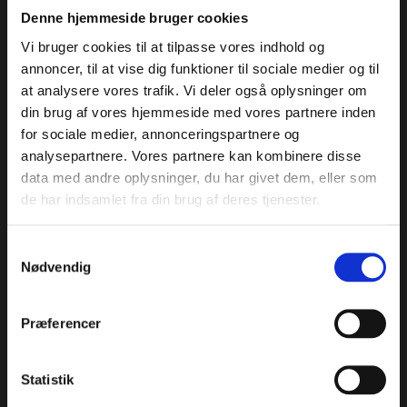
Svinekød
Denne hjemmeside bruger cookies
Lammekød
Vi bruger cookies til at tilpasse vores indhold og
Fjerkræ
annoncer, til at vise dig funktioner til sociale medier og til
Fisk og skaldyr
at analysere vores trafik. Vi deler også oplysninger om
din brug af vores hjemmeside med vores partnere inden
Information
for sociale medier, annonceringspartnere og
analysepartnere. Vores partnere kan kombinere disse
Kontakt
data med andre oplysninger, du har givet dem, eller som
Om TheMeat Club
de har indsamlet fra din brug af deres tjenester.
Sådan leverer vi pakken
Handelsbetingelser
Samtykkevalg
Gradueringsvejledning
Nødvendig
Guides
Præferencer
Blog
Sådan steger du bøffer
Statistik
Hvad er Kobe kød?