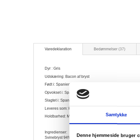
billedgalleriet
Varedeklaration
Bedømmelser
37
Dyr : Gris
Udskæring: Bacon af bryst
Født i: Spanien
Opvokset i: Spanien
Slagtet i: Spanien
Leveres som: Kølevare
Samtykke
Holdbarhed: Minimum 10 dage.
Ingredienser:
Denne hjemmeside bruger c
Svinebryst 94%, Vand, Salt 2,3%, druesukker, antioxida