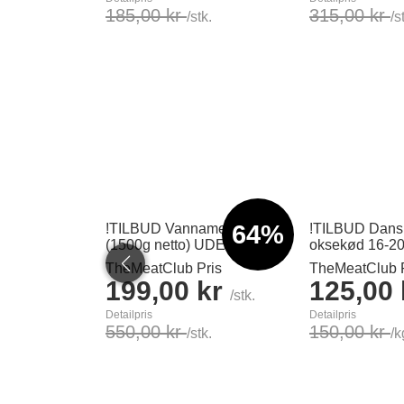
185,00 kr
315,00 kr
/stk.
/s
Læg i kurv
Læg i kurv
64%
!TILBUD Vannameirejer 2kg
!TILBUD Dans
(1500g netto) UDEN SKAL
oksekød 16-2
TheMeatClub Pris
TheMeatClub P
199,00 kr
125,00
/stk.
Detailpris
Detailpris
550,00 kr
150,00 kr
/stk.
/k
Læg i kurv
Læg i kurv