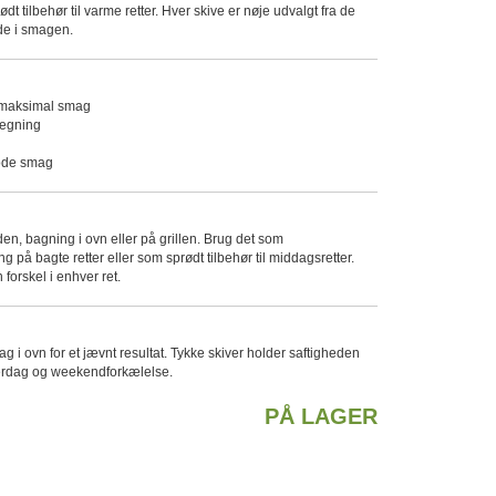
 tilbehør til varme retter. Hver skive er nøje udvalgt fra de
bde i smagen.
r maksimal smag
tegning
gode smag
den, bagning i ovn eller på grillen. Brug det som
på bagte retter eller som sprødt tilbehør til middagsretter.
forskel i enhver ret.
g i ovn for et jævnt resultat. Tykke skiver holder saftigheden
hverdag og weekendforkælelse.
PÅ LAGER