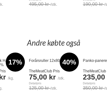
495,00 kr
190,00 kr
tk.
/stk.
/
Læg i kurv
Læg i kurv
Andre købte også
17%
40%
k Hakket
Forårsruller 12x80g
Panko-paneret 
0%
ris
TheMeatClub Pris
TheMeatClub 
 kr
75,00 kr
235,00
/kg.
/stk.
Detailpris
Detailpris
125,00 kr
350,00 kr
g.
/stk.
/
Læg i kurv
Læg i kurv