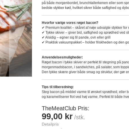
på både morgenbordet, brunchtallerkenen eller som sprødt
bedste stykker kød, hvilket sikrer både saftighed og dy
Hvorfor vælge vores røget bacon?
✔ Premium kvalitet – skåret af nøje udvalgte stykker fo
✔ Tykke skiver – giver bid, saftighed og sprødhed ved s
✔ Alsidig – egner sig til pande, ovn eller grill
✔ Praktisk vakuumpakket – holder friskheden og den 
Anvendelsesmuligheder:
Røget bacon i tykke skiver er perfekt til stegning på pan
morgenmadsbacon, i sandwiches, på salater, som topping 
Den tykke skære giver både smag og struktur, der gør en 
Tips til tilberedning:
Steg bacon på middel varme til ønsket sprødhed, eller ba
og karamelliserer flot ved høj varme. Perfekt til både 
TheMeatClub Pris
99,00 kr
/stk.
Detailpris