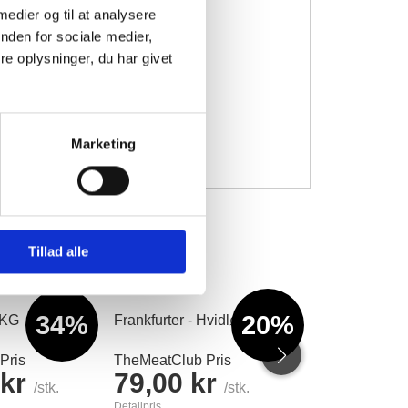
 medier og til at analysere
nden for sociale medier,
e oplysninger, du har givet
Marketing
Tillad alle
34%
20%
1KG
Frankfurter - Hvidløg 1 kg.
1kg Hakket S
12%
Pris
TheMeatClub Pris
TheMeatClub 
 kr
79,00 kr
60,00 
/stk.
/stk.
Detailpris
Detailpris