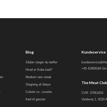
Blog
Kundeservice
Sådan steger du bøffer
kundeservice@the
+45 42909194 Giv 
Hvad er Kobe kød?
ken
Medium rare steak
The Meat Clu
Stegning af ribeye
g
Culotte vs. cuvette
CVR: 37851833
Kød til gæster
Vardevej 1, 9220 