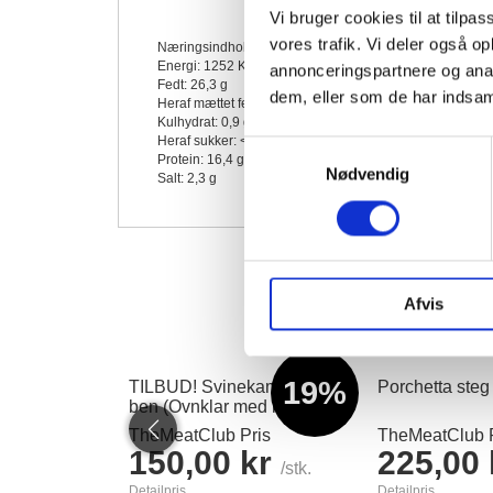
Vi bruger cookies til at tilpas
vores trafik. Vi deler også 
Næringsindhold pr 100g.
Energi: 1252 KJ / 303 kcal
annonceringspartnere og anal
Fedt: 26,3 g
dem, eller som de har indsaml
Heraf mættet fedt: 9,8 g
Kulhydrat: 0,9 g
Heraf sukker: <0,6 g
Samtykkevalg
Protein: 16,4 g
Nødvendig
Salt: 2,3 g
Afvis
19%
TILBUD! Svinekam uden
Porchetta steg
ben (Ovnklar med ridset
svær) 2-2,5kg
TheMeatClub Pris
TheMeatClub P
150,00 kr
225,00
/stk.
Detailpris
Detailpris