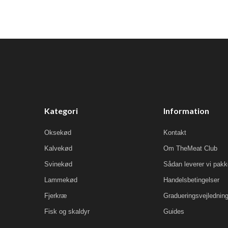
Kategori
Information
Oksekød
Kontakt
Kalvekød
Om TheMeat Club
Svinekød
Sådan leverer vi pak
Lammekød
Handelsbetingelser
Fjerkræ
Gradueringsvejlednin
Fisk og skaldyr
Guides