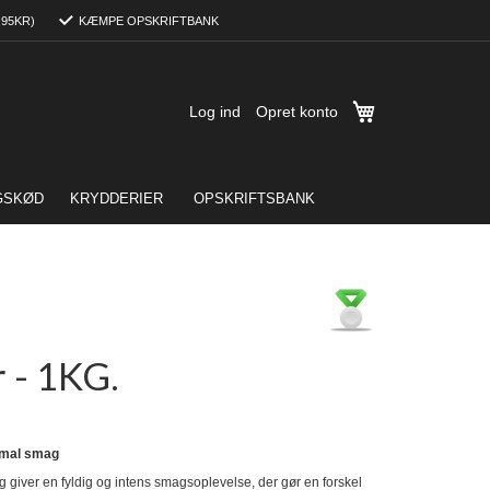
,95KR)
KÆMPE OPSKRIFTBANK
Min indkøbskurv
Log ind
Opret konto
GSKØD
KRYDDERIER
OPSKRIFTSBANK
r - 1KG.
simal smag
 giver en fyldig og intens smagsoplevelse, der gør en forskel