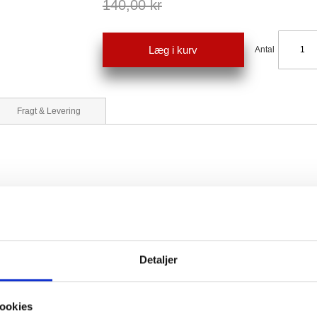
140,00 kr
Læg i kurv
Antal
Fragt & Levering
Detaljer
ookies
nt (E-301), Konserveringsmiddel (E-250)