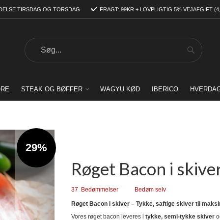
DELSE TIRSDAG OG TORSDAG
FRAGT: 99KR + LOVPLIGTIG 5% VEJAFGIFT (4
Search
Search
ORE
STEAK OG BØFFER
WAGYU KØD
IBERICO
HVERDA
29%
Røget Bacon i skive
37
Bedømmelser
Bedøm selv
Røget Bacon i skiver – Tykke, saftige skiver til mak
Vores røget bacon leveres i
tykke, semi-tykke skiver
og