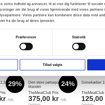
se vores indhold og annoncer, til at vise dig funktioner til sociale
oplysninger om din brug af vores hjemmeside med vores partnere i
ysepartnere. Vores partnere kan kombinere disse data med andr
et fra din brug af deres tjenester.
Præferencer
Statistik
Alternativer
Tillad valgte
29%
24%
 1,3-1,5kg
Den store pølsepakke 5kg
Svinekæber 
blandet
ris
TheMeatClub Pris
TheMeatClub 
 kr
375,00 kr
125,00
/stk.
/stk.
Detailpris
Detailpris