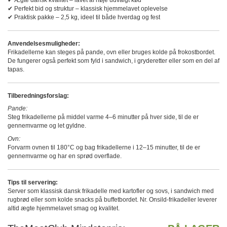
✔ Perfekt bid og struktur – klassisk hjemmelavet oplevelse
✔ Praktisk pakke – 2,5 kg, ideel til både hverdag og fest
Anvendelsesmuligheder:
Frikadellerne kan steges på pande, ovn eller bruges kolde på frokostbordet.
De fungerer også perfekt som fyld i sandwich, i gryderetter eller som en del af
tapas.
Tilberedningsforslag:
Pande:
Steg frikadellerne på middel varme 4–6 minutter på hver side, til de er
gennemvarme og let gyldne.
Ovn:
Forvarm ovnen til 180°C og bag frikadellerne i 12–15 minutter, til de er
gennemvarme og har en sprød overflade.
Tips til servering:
Server som klassisk dansk frikadelle med kartofler og sovs, i sandwich med
rugbrød eller som kolde snacks på buffetbordet. Nr. Onsild-frikadeller leverer
altid ægte hjemmelavet smag og kvalitet.