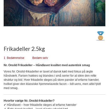
Gå
til
starten
af
billedgalleriet
Frikadeller 2.5kg
1
Bedømmelse
Bedøm selv
Nr. Onsild Frikadeller – Håndlavet kvalitet med autentisk smag
Vores Nr. Onsild-frikadeller er lavet af dansk kød med fokus på ægte
håndværk. Farsen hakkes og blandes i små serier for at sikre den rette
struktur og bid. Hver frikadelle steges på store pander af erfarne hænder,
hvilket giver den klassiske hjemmelavede facon – lidt uens, men altid fyldt
med smag.
Hvorfor vælge Nr. Onsild-frikadeller?
✔ Håndlavet – hver frikadelle steges af erfarne hænder
✔ Ægte dansk kvalitet – lavet af nøje udvalgt kød