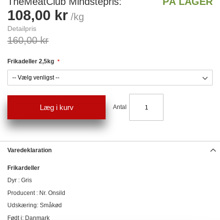
TheMeatClub Mindstepris
PÅ LAGER
108,00 kr
/kg
Detailpris
160,00 kr
Frikadeller 2,5kg
Læg i kurv
Antal
Varedeklaration
Frikardeller
Dyr : Gris
Producent : Nr. Onsild
Udskæring: Småkød
Født i: Danmark