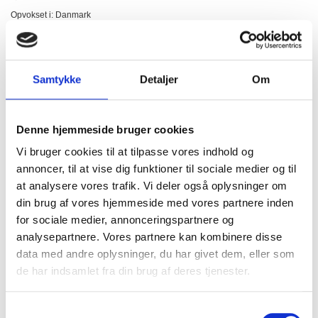
Opvokset i: Danmark
Slagtet i: Danmark
Leveres som: Frostvare
Holdbarhed: Minimum 3 måneder.
Samtykke
Detaljer
Om
Ingredienser:
Dansk Svinekød 87%, vand,
HVEDEMEL
, stivelse, salt,
MÆLKETØRSTOF
,
Denne hjemmeside bruger cookies
løg, modificeret stivelse (E1414), hydrolyseret vegetabilsk protein, krydderier.
Vi bruger cookies til at tilpasse vores indhold og
Næringsindhold pr 100g.
annoncer, til at vise dig funktioner til sociale medier og til
at analysere vores trafik. Vi deler også oplysninger om
Energi:
908 KJ / 217 kcal
din brug af vores hjemmeside med vores partnere inden
Fedt:
13,4 g
for sociale medier, annonceringspartnere og
analysepartnere. Vores partnere kan kombinere disse
Heraf mættet fedt:
5,4 g
data med andre oplysninger, du har givet dem, eller som
de har indsamlet fra din brug af deres tjenester.
Kulhydrat:
8,1 g
Heraf sukker:
1,5 g
Samtykkevalg