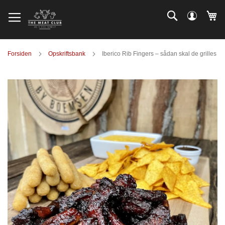
Skip
Log
Search
Mi
to
ind
Content
Forsiden
Opskriftsbank
Iberico Rib Fingers – sådan skal de grilles