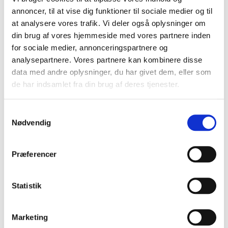
Efter cirka
50 minutter
vender du dem og fortsætter med at
annoncer, til at vise dig funktioner til sociale medier og til
spraye.
at analysere vores trafik. Vi deler også oplysninger om
Når de har fået
1,5 time
, og de er brune hele vejen rundt,
din brug af vores hjemmeside med vores partnere inden
tager du dem af grillen og vender dem i Swineshine BBQ
for sociale medier, annonceringspartnere og
Glaze, så alle stykker er godt dækket.
analysepartnere. Vores partnere kan kombinere disse
data med andre oplysninger, du har givet dem, eller som
Læg dem tilbage på grillen i
10–15 minutter
ved samme
temperatur, så glazen kan sætte sig og karamellisere.
de har indsamlet fra din brug af deres tjenester.
Samtykkevalg
Nødvendig
Præferencer
Statistik
Marketing