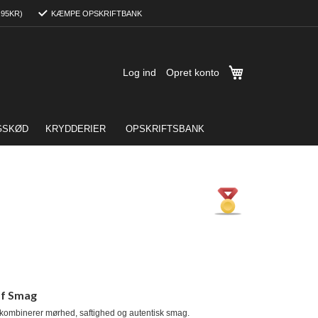
,95KR)
KÆMPE OPSKRIFTBANK
Min indkøbskurv
Log ind
Opret konto
GSKØD
KRYDDERIER
OPSKRIFTSBANK
af Smag
r kombinerer mørhed, saftighed og autentisk smag.