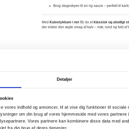
Brug stegeskyen til en rig sauce – perfekt til kart
Med
Kalvetykkam i net
får du et
klassisk og alsidigt 
der elsker den ægte smag af kalv – mør, rund og fuld af 
Opskrifter
Fragt & Levering
Detaljer
ookies
se vores indhold og annoncer, til at vise dig funktioner til sociale
oplysninger om din brug af vores hjemmeside med vores partnere i
ysepartnere. Vores partnere kan kombinere disse data med andr
et fra din brug af deres tjenester.