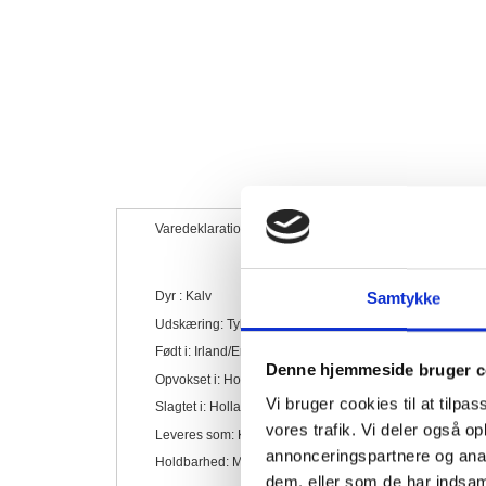
billedgalleriet
Varedeklaration
Bedømmelser
Dyr : Kalv
Samtykke
Udskæring: Tykkam
Født i: Irland/England
Denne hjemmeside bruger c
Opvokset i: Holland
Vi bruger cookies til at tilpas
Slagtet i: Holland
vores trafik. Vi deler også 
Leveres som: Kølevare
annonceringspartnere og anal
Holdbarhed: Minimum 10 dage.
dem, eller som de har indsaml