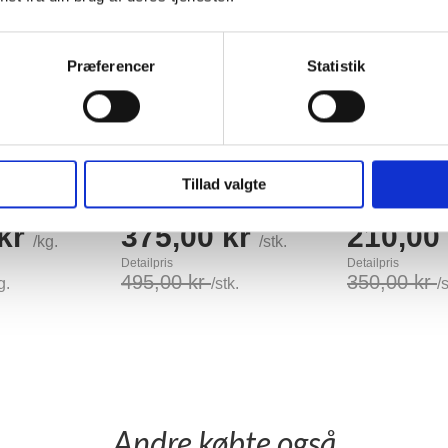
Præferencer
Statistik
Alternativer
17%
24%
k Hakket
Den store pølsepakke 5kg
Kyllingespyd, 
Tillad valgte
0%
blandet
ris
TheMeatClub Pris
TheMeatClub 
 kr
375,00 kr
210,00
/kg.
/stk.
Detailpris
Detailpris
495,00 kr
350,00 kr
g.
/stk.
/
Læg i kurv
Læg i kurv
Andre købte også