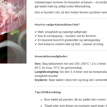
Udskæringen kommer fra forparten af kalven – et område
gør kødet mørt og saftigt under tilberedning.
Den er bundet i net, så den holder formen og bliver nem a
Hvorfor vælge Kalvetykkam i Net?
✔ Mørt, smagfuldt og naturligt saftigt kød
✔ Klar til ovnstegning – bundet i net for flot form
✔ En klassisk favorit til gryderetter og søndagssteg
✔ God balance mellem kød og fedt – masser af smag
Anvendelsesmuligheder:
Ovn:
Steg tykkammen hel ved 150–160°C i 1½–2 timer af
65°C for rosa, 70°C for gennemstegt.
Langtidsstegning:
Giv den 3–4 timer ved lav temperatur
smagfuldt resultat.
Gryderet:
Skær kødet i store tern og brug det i simrerette
Tips til tilberedning:
Brun kødet på panden, før du sætter det i ovnen 
Tilsæt urter som timian og rosmarin samt smør i