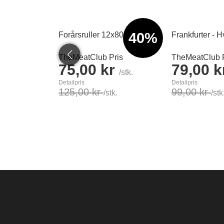
40%
Forårsruller 12x80g
Frankfurter - H
TheMeatClub Pris
TheMeatClub P
75,00 kr
79,00 
/stk.
Detailpris
Detailpris
125,00 kr
99,00 kr
/stk.
/stk
Læg i kurv
Læg i kurv