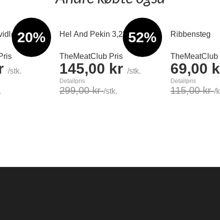
20%
52%
vidløg 1 kg.
Hel And Pekin 3,2kg
Ribbensteg
ris
TheMeatClub Pris
TheMeatClub 
kr
145,00 kr
69,00 
/stk.
/stk.
Detailpris
Detailpris
299,00 kr
115,00 kr
.
/stk.
/
Læg i kurv
Læg i kurv