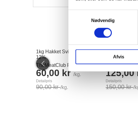
Samtykkevalg
Nødvendig
33%
1kg Hakket Svinefars ca
!TILBUD Dans
Afvis
12%
oksekød 16-2
TheMeatClub Pris
TheMeatClub P
60,00 kr
125,00
/kg.
Detailpris
Detailpris
90,00 kr
150,00 kr
/kg.
/k
Se produkt
Læg i kurv