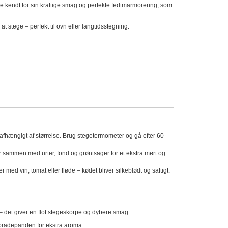
 kendt for sin kraftige smag og perfekte fedtmarmorering, som
t stege – perfekt til ovn eller langtidsstegning.
hængigt af størrelse. Brug stegetermometer og gå efter 60–
 sammen med urter, fond og grøntsager for et ekstra mørt og
r med vin, tomat eller fløde – kødet bliver silkeblødt og saftigt.
– det giver en flot stegeskorpe og dybere smag.
 bradepanden for ekstra aroma.