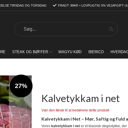
DELSE TIRSDAG OG TORSDAG
FRAGT: 99KR + LOVPLIGTIG 5% VEJAFGIFT (4
Search
Search
ORE
STEAK OG BØFFER
WAGYU KØD
IBERICO
HVERDA
27%
Kalvetykkam i net
Vær den første til at bedømme dette produkt
Kalvetykkam i Net – Mør, Saftig og Fuld 
Vores
kalvetykkam i net
er et klassisk stegestykke, de