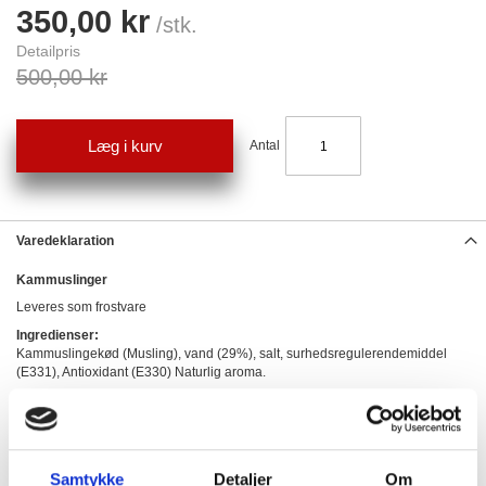
350,00 kr
/stk.
Detailpris
500,00 kr
Læg i kurv
Antal
Varedeklaration
Kammuslinger
Leveres som frostvare
Ingredienser:
Kammuslingekød (Musling), vand (29%), salt, surhedsregulerendemiddel
(E331), Antioxidant (E330) Naturlig aroma.
Næringsindhold pr 100g.
Energi:
174 KJ / 41 kcal
Samtykke
Detaljer
Om