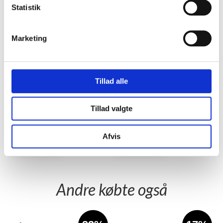
Statistik
Alternativer
Marketing
33%
64%
Vannameirejer 1kg (750g
!TILBUD Vannameirejer
netto) UDEN SKAL
2kg (1500g netto) UDEN
SKAL
TheMeatClub Pris
TheMeatClub Pris
Tillad alle
150,00 kr
199,00 kr
/stk.
/stk.
Detailpris
Detailpris
225,00 kr
550,00 kr
Tillad valgte
/stk.
/stk.
Læg i kurv
Læg i kurv
Afvis
Andre købte også