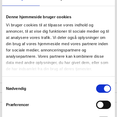
Fedt:
0,5 g
Denne hjemmeside bruger cookies
Heraf mættet fedt:
0,3 g
Vi bruger cookies til at tilpasse vores indhold og
Kulhydrat:
1,9 g
annoncer, til at vise dig funktioner til sociale medier og til
at analysere vores trafik. Vi deler også oplysninger om
Heraf sukker:
0,14 g
din brug af vores hjemmeside med vores partnere inden
Protein:
8,9 g
for sociale medier, annonceringspartnere og
analysepartnere. Vores partnere kan kombinere disse
Salt:
1,7 g
data med andre oplysninger, du har givet dem, eller som
de har indsamlet fra din brug af deres tjenester.
MÅ IKKE GENFRYSES EFTER OPTØNING.
Samtykkevalg
Bedømmelser
Nødvendig
Fragt & Levering
Præferencer