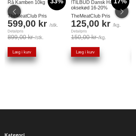
33%
17%
Rå Kamben 10kg
!TILBUD Dansk Hakket
oksekød 16-20%
TheMeatClub Pris
TheMeatClub Pris
599,00 kr
125,00 kr
/stk.
/kg.
Detailpris
Detailpris
899,00 kr
150,00 kr
/stk.
/kg.
Læg i kurv
Læg i kurv
Kategori