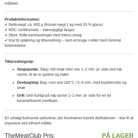
måltider.
Produktinformation:
✔ Nettovægt: ca. 800 g (frosset vægt 1 kg med 20 % glace)
✔ MSC-certificerede – bæredygtigt fanget
✔ Store, flotte kammuslinger med intens smag
✔ Klar til optøning og tilberedning – nem at bruge i retter med minimal
forberedelse
Tilberedningstip:
Stegepande:
Steg i lidt smør eller olie 1–2 min. pr. side ved høj
varme, til de er gyldne og møre
Ovnbagning:
Bag i ovn ved 180°C i 5–6 min. med krydderurter og
smør
Grill:
Grill hurtigt på høj varme 1–2 min. pr. side for en let
karamelliseret overflade
En udsøgt kulinarisk oplevelse, der fremhæver havets delikatesser – klar til at
imponere ved ethvert måltid.
TheMeatClub Pris
PÅ LAGER