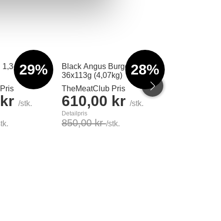
29%
28%
 1,3-1,5kg
Black Angus Burgerbøf
Paneret kylli
36x113g (4,07kg)
1kg
Pris
TheMeatClub Pris
TheMeatClub 
 kr
610,00 kr
75,00 
/stk.
/stk.
Detailpris
Detailpris
850,00 kr
110,00 kr
stk.
/stk.
/
Læg i kurv
Læg i kurv