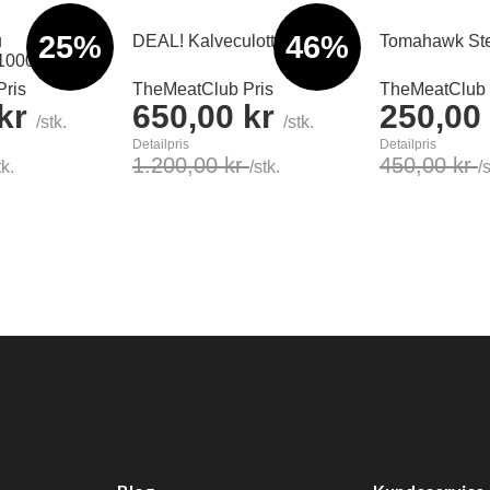
25%
46%
u
DEAL! Kalveculotte 4kg
Tomahawk Ste
1000/700g
ris
TheMeatClub Pris
TheMeatClub 
 kr
650,00 kr
250,00
/stk.
/stk.
Detailpris
Detailpris
1.200,00 kr
450,00 kr
tk.
/stk.
/
Læg i kurv
Læg i kurv