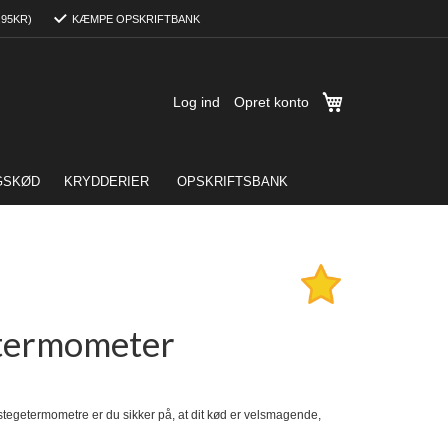
,95KR)
KÆMPE OPSKRIFTBANK
Min indkøbskurv
Log ind
Opret konto
GSKØD
KRYDDERIER
OPSKRIFTSBANK
etermometer
tegetermometre er du sikker på, at dit kød er velsmagende,