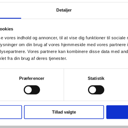
Fragt & Levering
Detaljer
i
ookies
arring krævet
se vores indhold og annoncer, til at vise dig funktioner til sociale
grillens temperatur
oplysninger om din brug af vores hjemmeside med vores partnere i
vaskemaskinen
ysepartnere. Vores partnere kan kombinere disse data med andr
et fra din brug af deres tjenester.
og sous vide
Præferencer
Statistik
fuld opladning
 sluttidspunkt
kkevidde)
Tillad valgte
luderer forslag til tilberedningsmetoder