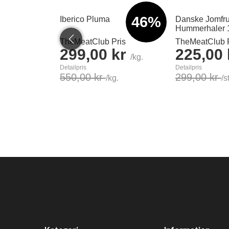
46%
Iberico Pluma
Danske Jomfr
Hummerhaler 
TheMeatClub Pris
TheMeatClub P
299,00 kr
225,00
/kg.
Detailpris
Detailpris
550,00 kr
299,00 kr
/kg.
/s
Læg i kurv
Læg i kurv