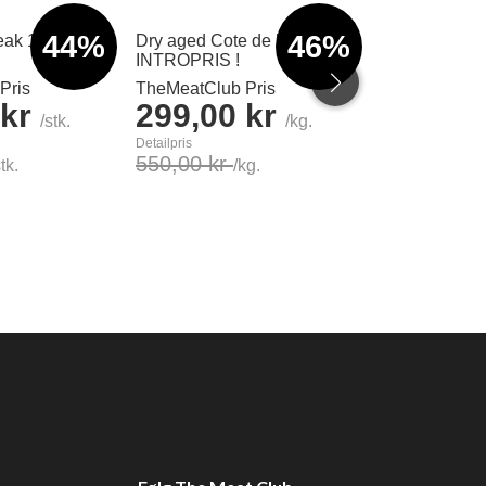
44%
46%
ak 1-1,2kg
Dry aged Cote de boeuf !
Kyllingevinge
INTROPRIS !
Pris
TheMeatClub Pris
TheMeatClub 
 kr
299,00 kr
85,00 
/stk.
/kg.
Detailpris
Detailpris
550,00 kr
110,00 kr
stk.
/kg.
/
Se produkt
Læg i kurv