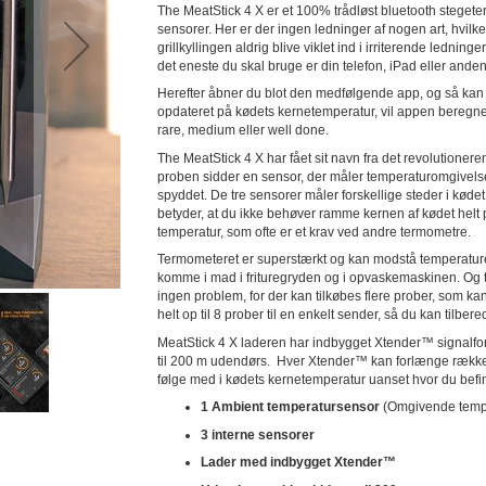
The MeatStick 4 X er et 100% trådløst bluetooth steget
sensorer. Her er der ingen ledninger af nogen art, hvilket 
grillkyllingen aldrig blive viklet ind i irriterende lednin
det eneste du skal bruge er din telefon, iPad eller ande
Herefter åbner du blot den medfølgende app, og så kan d
opdateret på kødets kernetemperatur, vil appen beregne, 
rare, medium eller well done.
The MeatStick 4 X har fået sit navn fra det revolutioner
proben sidder en sensor, der måler temperaturomgivelse
spyddet. De tre sensorer måler forskellige steder i køde
betyder, at du ikke behøver ramme kernen af kødet helt 
temperatur, som ofte er et krav ved andre termometre.
Termometeret er superstærkt og kan modstå temperaturer 
komme i mad i frituregryden og i opvaskemaskinen. Og til
ingen problem, for der kan tilkøbes flere prober, som kan 
helt op til 8 prober til en enkelt sender, så du kan tilber
MeatStick 4 X laderen har indbygget Xtender™ signalf
til 200 m udendørs. Hver Xtender™ kan forlænge rækkevi
følge med i kødets kernetemperatur uanset hvor du befin
1 Ambient temperatursensor
(Omgivende temp
3 interne sensorer
Lader med indbygget Xtender™