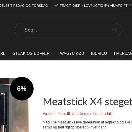
DELSE TIRSDAG OG TORSDAG
FRAGT: 99KR + LOVPLIGTIG 5% VEJAFGIFT (4
Search
Search
ORE
STEAK OG BØFFER
WAGYU KØD
IBERICO
HVERDA
6%
Meatstick X4 steg
Vær den første til at bedømme dette produkt
Med The MeatSticks nye generation af højteknologiske s
saftigt og helt rigtigt tilberedt - hver gang!