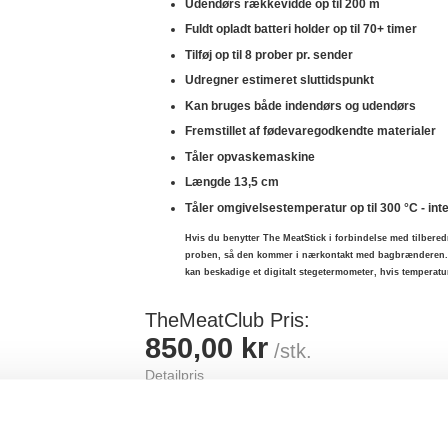
Udendørs rækkevidde op til 200 m
Fuldt opladt batteri holder op til 70+ timer
Tilføj op til 8 prober pr. sender
Udregner estimeret sluttidspunkt
Kan bruges både indendørs og udendørs
Fremstillet af fødevaregodkendte materialer
Tåler opvaskemaskine
Længde 13,5 cm
Tåler omgivelsestemperatur op til 300 °C - inte
Hvis du benytter The MeatStick i forbindelse med tilber
proben, så den kommer i nærkontakt med bagbrænderen. 
kan beskadige et digitalt stegetermometer, hvis temperatu
TheMeatClub Pris
850,00 kr
/stk.
Detailpris
900,00 kr