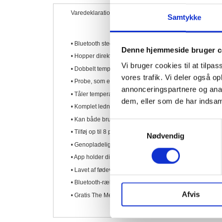
Varedeklaration
Bedømmelser
Samtykke
• Bluetooth stegetermometer med 100% trådløs teknolog
Denne hjemmeside bruger c
• Hopper direkte på telefonen når den tændes – ingen p
Vi bruger cookies til at tilpas
• Dobbelt temperatursensorer, som både viser kødets og 
vores trafik. Vi deler også 
• Probe, som er nem at rengøre – den kan komme i op
annonceringspartnere og anal
• Tåler temperaturer helt op til 300 grader
dem, eller som de har indsaml
• Komplet ledningsfri gør den velegnet til bl.a. rotisseri 
• Kan både bruges til grill, ovn, og endda i frituregryden
Samtykkevalg
• Tilføj op til 8 prober pr. sender
Nødvendig
• Genopladeligt batteri som holder op til 24 timer på en 
• App holder dig opdateret på kødtemperatur og beregner
• Lavet af fødevaregodkendte materialer
• Bluetooth-rækkevidde op til 80 meter (line-of-sight-ræ
Afvis
• Gratis The MeatStick-app til android og iPhone, som ink