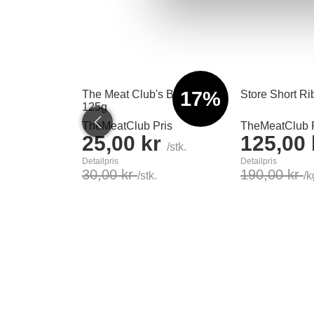
17%
The Meat Club's BBQ sauce
Store Short Ri
125g
TheMeatClub Pris
TheMeatClub P
25,00 kr
125,00
/stk.
Detailpris
Detailpris
30,00 kr
190,00 kr
/stk.
/k
Læg i kurv
Se produkt