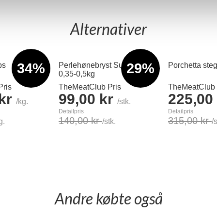
Alternativer
34%
29%
bs
Perlehønebryst Supreme
Porchetta steg
0,35-0,5kg
ris
TheMeatClub Pris
TheMeatClub 
 kr
99,00 kr
225,00
/kg.
/stk.
Detailpris
Detailpris
140,00 kr
315,00 kr
g.
/stk.
/
Læg i kurv
Læg i kurv
Andre købte også