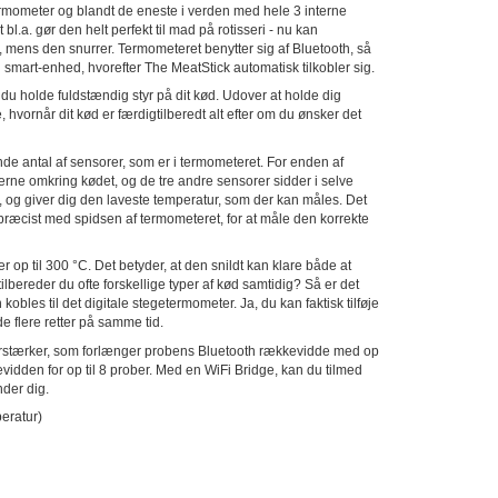
ermometer og blandt de eneste i verden med hele 3 interne
bl.a. gør den helt perfekt til mad på rotisseri - nu kan
ger, mens den snurrer. Termometeret benytter sig af Bluetooth, så
n smart-enhed, hvorefter The MeatStick automatisk tilkobler sig.
u holde fuldstændig styr på dit kød. Udover at holde dig
hvornår dit kød er færdigtilberedt alt efter om du ønsker det
ende antal af sensorer, som er i termometeret. For enden af
rne omkring kødet, og de tre andre sensorer sidder i selve
t, og giver dig den laveste temperatur, som der kan måles. Det
præcist med spidsen af termometeret, for at måle den korrekte
op til 300 °C. Det betyder, at den snildt kan klare både at
bereder du ofte forskellige typer af kød samtidig? Så er det
kobles til det digitale stegetermometer. Ja, du kan faktisk tilføje
ede flere retter på samme tid.
orstærker, som forlænger probens Bluetooth rækkevidde med op
dden for op til 8 prober. Med en WiFi Bridge, kan du tilmed
der dig.
eratur)