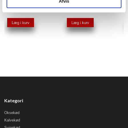
Afvis
Detailpris
Detailpris
140,00 kr
495,00 kr
/stk.
/stk.
Læg i kurv
Læg i kurv
Kategori
Oksekød
Kalvekød
Svinekød