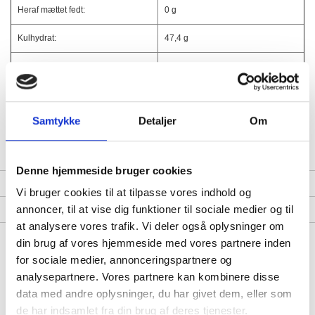
Heraf mættet fedt:
0 g
Kulhydrat:
47,4 g
Heraf sukker:
44,3 g
Protein:
0,7 g
Samtykke
Detaljer
Om
Salt:
1,9 g
Denne hjemmeside bruger cookies
Bedømmelser
Vi bruger cookies til at tilpasse vores indhold og
annoncer, til at vise dig funktioner til sociale medier og til
Fragt & Levering
at analysere vores trafik. Vi deler også oplysninger om
din brug af vores hjemmeside med vores partnere inden
for sociale medier, annonceringspartnere og
Alternativer
analysepartnere. Vores partnere kan kombinere disse
data med andre oplysninger, du har givet dem, eller som
de har indsamlet fra din brug af deres tjenester.