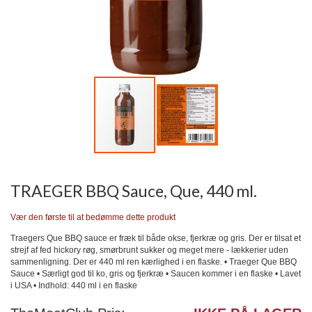
Gå
til
starten
TRAEGER BBQ Sauce, Que, 440 ml.
af
billedgalleriet
Vær den første til at bedømme dette produkt
Traegers Que BBQ sauce er fræk til både okse, fjerkræ og gris. Der er tilsat et
strejf af fed hickory røg, smørbrunt sukker og meget mere - lækkerier uden
sammenligning. Der er 440 ml ren kærlighed i en flaske. • Traeger Que BBQ
Sauce • Særligt god til ko, gris og fjerkræ • Saucen kommer i en flaske • Lavet
i USA • Indhold: 440 ml i en flaske