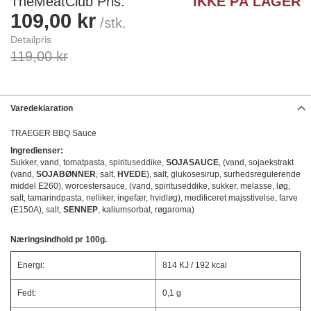
TheMeatClub Pris
IKKE PÅ LAGER
109,00 kr
/stk.
Detailpris
119,00 kr
Varedeklaration
TRAEGER BBQ Sauce
Ingredienser:
Sukker, vand, tomatpasta, spirituseddike,
SOJASAUCE
, (vand, sojaekstrakt
(vand,
SOJABØNNER
, salt,
HVEDE
), salt, glukosesirup, surhedsregulerende
middel E260), worcestersauce, (vand, spirituseddike, sukker, melasse, løg,
salt, tamarindpasta, nelliker, ingefær, hvidløg), medificeret majsstivelse, farve
(E150A), salt,
SENNEP
, kaliumsorbat, røgaroma)
Næringsindhold pr 100g.
Energi:
814 KJ / 192 kcal
Fedt:
0,1 g