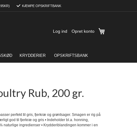
,95KR)
KÆMPE OPSKRIFTBANK
Min indkøbskurv
Log ind
Opret konto
GSKØD
KRYDDERIER
OPSKRIFTSBANK
ltry Rub, 200 gr.
ser perfekt til gris, fjerkræ og grøntsager. Smagen er rig på
ligt god til fjerkræ og gris • Indeholder bl.a. honning,
100% naturlige ingredienser • Krydderiblandingen kommer i en