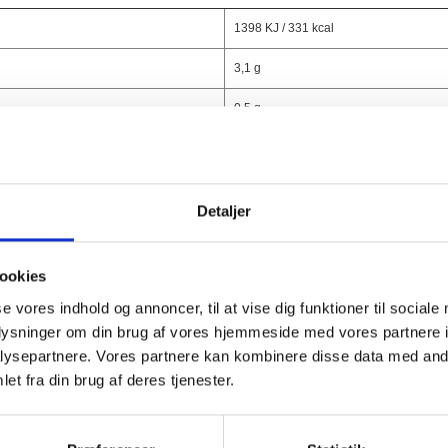
1398 KJ / 331 kcal
3,1 g
0,5 g
66,7 g
61,7 g
Detaljer
4,4 g
10 g
ookies
se vores indhold og annoncer, til at vise dig funktioner til sociale
oplysninger om din brug af vores hjemmeside med vores partnere i
ysepartnere. Vores partnere kan kombinere disse data med andr
et fra din brug af deres tjenester.
Alternativer