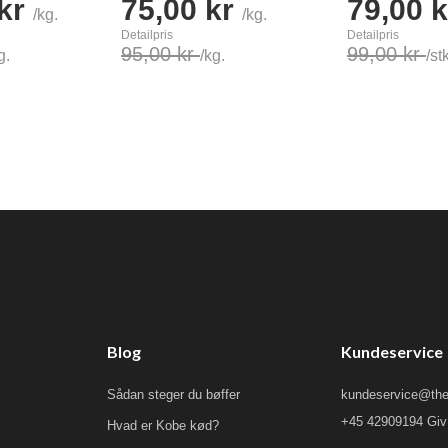
 kr
75,00 kr
79,00 
/kg.
/kg.
Detailpris
Detailpris
95,00 kr
99,00 kr
g.
/kg.
/st
Læg i kurv
Læg i kurv
Blog
Kundeservice
Sådan steger du bøffer
kundeservice@the
+45 42909194 Giv 
Hvad er Kobe kød?