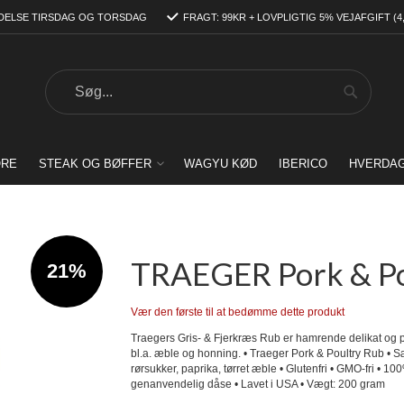
DELSE TIRSDAG OG TORSDAG
FRAGT: 99KR + LOVPLIGTIG 5% VEJAFGIFT (4
Search
Search
ORE
STEAK OG BØFFER
WAGYU KØD
IBERICO
HVERDA
TRAEGER Pork & Pou
21%
Vær den første til at bedømme dette produkt
Traegers Gris- & Fjerkræs Rub er hamrende delikat og pas
bl.a. æble og honning. • Traeger Pork & Poultry Rub • Sær
rørsukker, paprika, tørret æble • Glutenfri • GMO-fri • 
genanvendelig dåse • Lavet i USA • Vægt: 200 gram