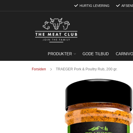
Skip
HURTIG LEVERING
AFSEN
to
Content
PRODUKTER
GODE TILBUD
CARNIV
Forsiden
TRAEGER Pork & Poultry Rub, 200 gr.
Gå
til
slutningen
af
billedgalleriet