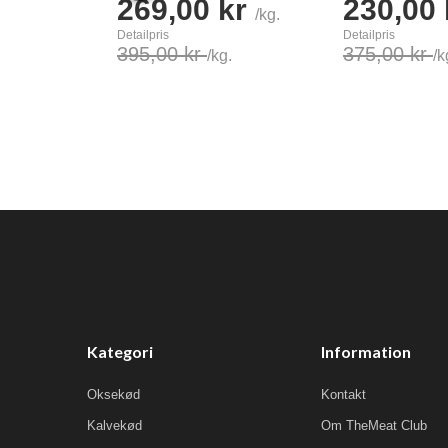
269,00 kr
230,00
/kg.
Detailpris
Detailpris
395,00 kr
375,00 kr
/kg.
/k
Læg i kurv
Læg i kurv
Kategori
Information
Oksekød
Kontakt
Kalvekød
Om TheMeat Club