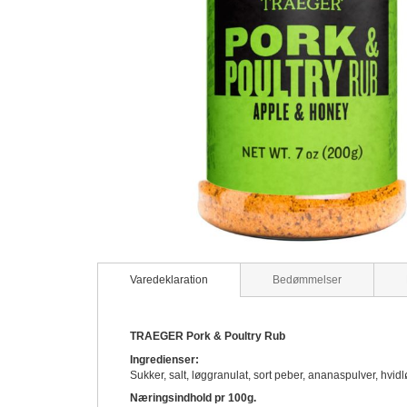
Gå
til
Varedeklaration
Bedømmelser
starten
af
billedgalleriet
TRAEGER Pork & Poultry Rub
Ingredienser:
Sukker, salt, løggranulat, sort peber, ananaspulver, hvidl
Næringsindhold pr 100g.