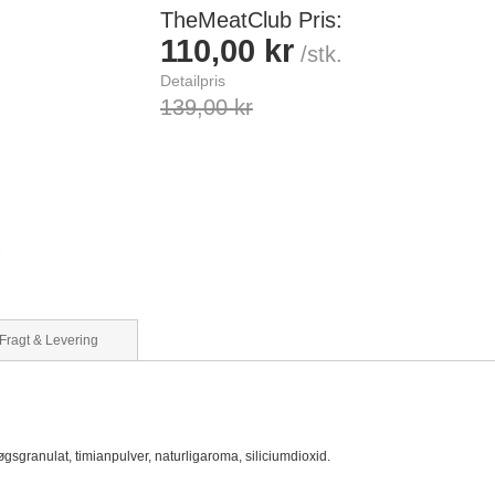
TheMeatClub Pris
110,00 kr
/stk.
Detailpris
139,00 kr
Fragt & Levering
øgsgranulat, timianpulver, naturligaroma, siliciumdioxid.