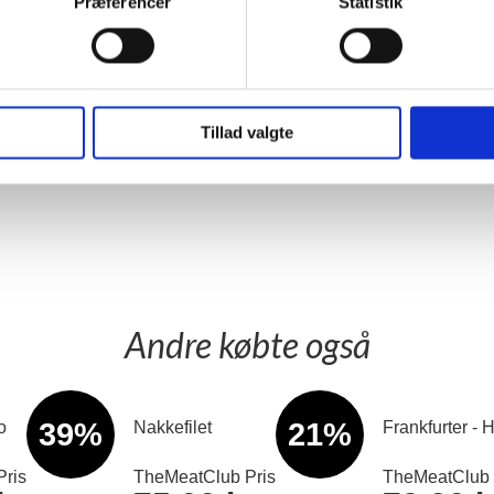
Præferencer
Statistik
17%
20%
's BBQ sauce
Frankfurter - Chili og Ost 1kg
Porchetta steg
ris
TheMeatClub Pris
TheMeatClub 
kr
79,00 kr
225,00
/stk.
/stk.
Tillad valgte
Detailpris
Detailpris
99,00 kr
315,00 kr
.
/stk.
/
Læg i kurv
Læg i kurv
Andre købte også
39%
21%
o
Nakkefilet
Frankfurter - 
ris
TheMeatClub Pris
TheMeatClub 