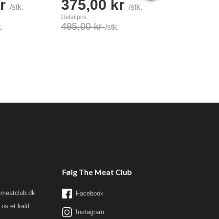
kr
375,00 kr
199,00
/stk.
/stk.
Detailpris
Detailpris
495,00 kr
550,00 kr
k.
/stk.
/
Læg i kurv
Læg i kurv
Følg The Meat Club
meatclub.dk
Facebook
os et kald
Instagram